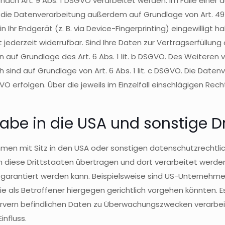
ach Art. 9 Abs. 1 DSGVO verarbeitet werden. Im Falle einer a
ie Datenverarbeitung außerdem auf Grundlage von Art. 49 Abs
n Ihr Endgerät (z. B. via Device-Fingerprinting) eingewilligt 
st jederzeit widerrufbar. Sind Ihre Daten zur Vertragserfüllun
 auf Grundlage des Art. 6 Abs. 1 lit. b DSGVO. Des Weiteren v
ich sind auf Grundlage von Art. 6 Abs. 1 lit. c DSGVO. Die Da
DSGVO erfolgen. Über die jeweils im Einzelfall einschlägigen 
abe in die USA und sonstige Dr
n mit Sitz in den USA oder sonstigen datenschutzrechtlich
 diese Drittstaaten übertragen und dort verarbeitet werden.
u garantiert werden kann. Beispielsweise sind US-Unterneh
 als Betroffener hiergegen gerichtlich vorgehen könnten. 
ervern befindlichen Daten zu Überwachungszwecken verarbei
influss.